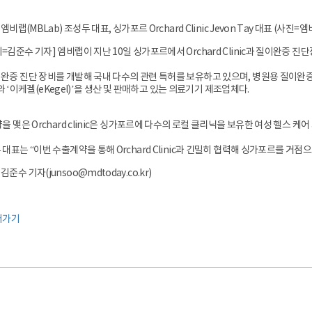
엠비랩(MBLab) 조성두 대표, 싱가포르 Orchard Clinic Jevon Tay 대표 (사진=
김준수 기자] 엠비랩이 지난 10일 싱가포르에서 Orchard Clinic과 질이완증 진단
증 진단 장비를 개발해 국내 다수의 관련 특허를 보유하고 있으며, 병원용 질이완증 진단
)’와 ‘이케겔(eKegel)’을 생산 및 판매하고 있는 의료기기 제조업체다.
을 맺은 Orchard clinic은 싱가포르에 다수의 로컬 클리닉을 보유한 여성 헬스 케어
대표는 “이번 수출계약을 통해 Orchard Clinic과 긴밀히 협력해 싱가포르를 거
수 기자(junsoo@mdtoday.co.kr)
러가기