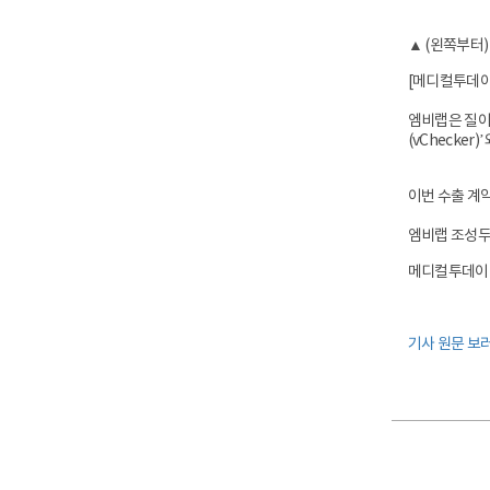
▲ (왼쪽부터) 
[메디컬투데이=
엠비랩은 질이완
(vChecker
이번 수출 계약
엠비랩 조성두 
메디컬투데이 김준
기사 원문 보