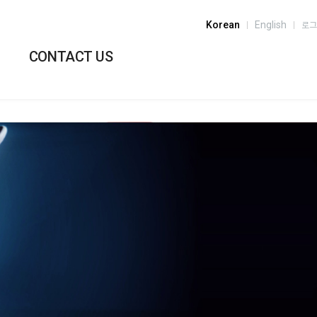
Korean
English
로그
CONTACT US